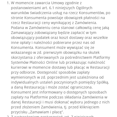
W momencie zawarcia Umowy zgodnie z
postanowieniami art. 6.1 niniejszych Ogólnych
warunków świadczenia usług na rzecz Konsumentów, po
stronie Konsumenta powstaje obowiązek płatności na
rzecz Restauracji ceny wynikającej z Zamówienia.
Podana w Zamówieniu cena stanowi całkowitą cenę jaką
Zamawiający zobowiązany będzie zapłacić w tym
obowiązujący podatek oraz koszt dostawy oraz wszelkie
inne opłaty i należności pobierane przez nas od
Konsumenta. Konsument może wywiązać się ze
wskazanego w zd. pierwszym obowiązku na skutek
skorzystania z oferowanych za pośrednictwem Platformy
Systemów Płatności Online lub przekazując należność
kurierowi w momencie dostawy lub płacąc w Restauracji
przy odbiorze. Dostępność sposobów zapłaty
wymienionych w zd. poprzednim jest uzależniona od
indywidualnych ustaleń poczynionych pomiędzy Spółką,
a daną Restauracją i może zostać ograniczona.
Konsument jest informowany o dostępnych sposobach
zapłaty na Platformie podczas składania Zamówienia w
danej Restauracji i musi dokonać wyboru jednego z nich
przed złożeniem Zamówienia, tj. przed kliknięciem
przycisku „Zamawiam i płacę”.
Z zastrzeżeniem postanowień art. 7 niniejszych