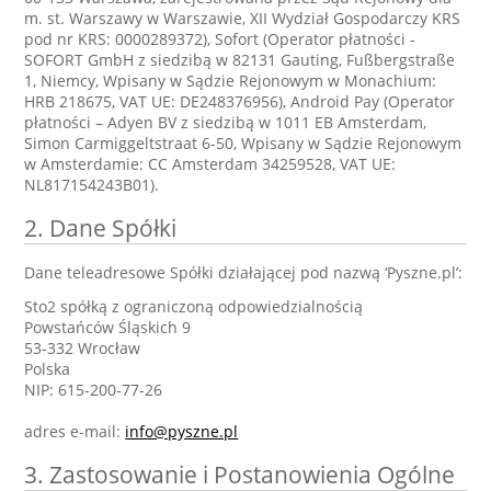
m. st. Warszawy w Warszawie, XII Wydział Gospodarczy KRS
pod nr KRS: 0000289372), Sofort (Operator płatności -
SOFORT GmbH z siedzibą w 82131 Gauting, Fußbergstraße
1, Niemcy, Wpisany w Sądzie Rejonowym w Monachium:
HRB 218675, VAT UE: DE248376956), Android Pay (Operator
płatności – Adyen BV z siedzibą w 1011 EB Amsterdam,
Simon Carmiggeltstraat 6-50, Wpisany w Sądzie Rejonowym
w Amsterdamie: CC Amsterdam 34259528, VAT UE:
NL817154243B01).
2. Dane Spółki
Dane teleadresowe Spółki działającej pod nazwą ‘Pyszne.pl’:
Sto2 spółką z ograniczoną odpowiedzialnością
Powstańców Śląskich 9
53-332 Wrocław
Polska
NIP: 615-200-77-26
adres e-mail:
info@pyszne.pl
3. Zastosowanie i Postanowienia Ogólne