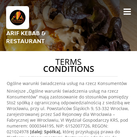
ARIF KEBAB &
RESTAURANT
TERMS
CONDITIONS
Ogólne warunki świadczenia usług na rzecz Konsumentów
Niniejsze „Ogólne warunki świadczenia usług na rzecz
Konsumentów” mają zastosowanie do stosunków pomiędzy
Sto2 spółką z ograniczoną odpowiedzialnością z siedzibą we
Wrocławiu, przy ul. Powstańców Śląskich 9, 53-332 Wrocław,
zarejestrowanej przez Sad Rejonowy dla Wrocławia –
Fabrycznej we Wrocławiu, VI Wydział Gospodarczy KRS, pod
numerem: 0000344195, NIP: 6152007726, REGON:
021024978
[dalej: Spółka],
której przysługują prawa do