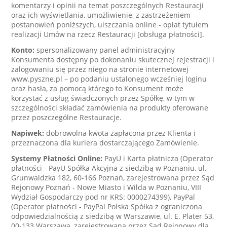
komentarzy i opinii na temat poszczególnych Restauracji
oraz ich wyświetlania, umożliwienie, z zastrzeżeniem
postanowień poniższych, uiszczania online - opłat tytułem
realizacji Umów na rzecz Restauracji [obsługa płatności].
Konto:
spersonalizowany panel administracyjny
Konsumenta dostępny po dokonaniu skutecznej rejestracji i
zalogowaniu się przez niego na stronie internetowej
www.pyszne.pl – po podaniu ustalonego wcześniej loginu
oraz hasła, za pomocą którego to Konsument może
korzystać z usług świadczonych przez Spółkę, w tym w
szczególności składać zamówienia na produkty oferowane
przez poszczególne Restauracje.
Napiwek:
dobrowolna kwota zapłacona przez Klienta i
przeznaczona dla kuriera dostarczającego Zamówienie.
Systemy Płatności Online:
PayU i Karta płatnicza (Operator
płatności - PayU Spółka Akcyjna z siedzibą w Poznaniu, ul.
Grunwaldzka 182, 60-166 Poznań, zarejestrowana przez Sąd
Rejonowy Poznań - Nowe Miasto i Wilda w Poznaniu, VIII
Wydział Gospodarczy pod nr KRS: 0000274399), PayPal
(Operator płatności - PayPal Polska Spółka z ograniczona
odpowiedzialnością z siedzibą w Warszawie, ul. E. Plater 53,
00-133 Warszawa, zarejestrowana przez Sąd Rejonowy dla