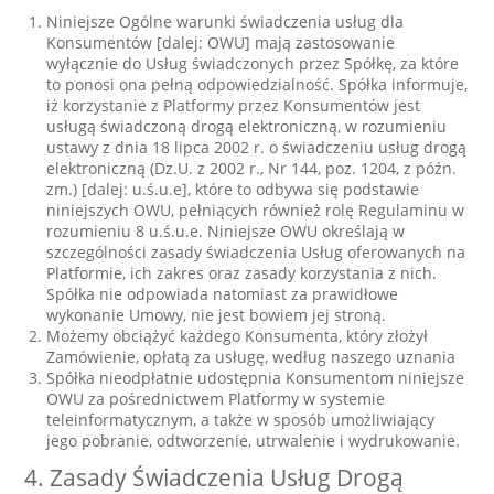
Niniejsze Ogólne warunki świadczenia usług dla
Konsumentów [dalej: OWU] mają zastosowanie
wyłącznie do Usług świadczonych przez Spółkę, za które
to ponosi ona pełną odpowiedzialność. Spółka informuje,
iż korzystanie z Platformy przez Konsumentów jest
usługą świadczoną drogą elektroniczną, w rozumieniu
ustawy z dnia 18 lipca 2002 r. o świadczeniu usług drogą
elektroniczną (Dz.U. z 2002 r., Nr 144, poz. 1204, z późn.
zm.) [dalej: u.ś.u.e], które to odbywa się podstawie
niniejszych OWU, pełniących również rolę Regulaminu w
rozumieniu 8 u.ś.u.e. Niniejsze OWU określają w
szczególności zasady świadczenia Usług oferowanych na
Platformie, ich zakres oraz zasady korzystania z nich.
Spółka nie odpowiada natomiast za prawidłowe
wykonanie Umowy, nie jest bowiem jej stroną.
Możemy obciążyć każdego Konsumenta, który złożył
Zamówienie, opłatą za usługę, według naszego uznania
Spółka nieodpłatnie udostępnia Konsumentom niniejsze
OWU za pośrednictwem Platformy w systemie
teleinformatycznym, a także w sposób umożliwiający
jego pobranie, odtworzenie, utrwalenie i wydrukowanie.
4. Zasady Świadczenia Usług Drogą