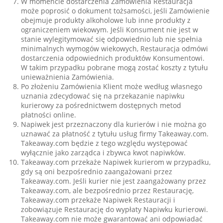
W momencie dostarczenia Zamówienia Restauracja
może poprosić o dokument tożsamości, jeśli Zamówienie
obejmuje produkty alkoholowe lub inne produkty z
ograniczeniem wiekowym. Jeśli Konsument nie jest w
stanie wylegitymować się odpowiednio lub nie spełnia
minimalnych wymogów wiekowych, Restauracja odmówi
dostarczenia odpowiednich produktów Konsumentowi.
W takim przypadku pobrane mogą zostać koszty z tytułu
unieważnienia Zamówienia.
Po złożeniu Zamówienia Klient może według własnego
uznania zdecydować się na przekazanie napiwku
kurierowy za pośrednictwem dostępnych metod
płatności online.
Napiwek jest przeznaczony dla kurierów i nie można go
uznawać za płatność z tytułu usług firmy Takeaway.com.
Takeaway.com będzie z tego względu występować
wyłącznie jako zarządca i zbywca kwot napiwków.
Takeaway.com przekaże Napiwek kurierom w przypadku,
gdy są oni bezpośrednio zaangażowani przez
Takeaway.com. Jeśli kurier nie jest zaangażowany przez
Takeaway.com, ale bezpośrednio przez Restaurację,
Takeaway.com przekaże Napiwek Restauracji i
zobowiązuje Restaurację do wypłaty Napiwku kurierowi.
Takeaway.com nie może gwarantować ani odpowiadać