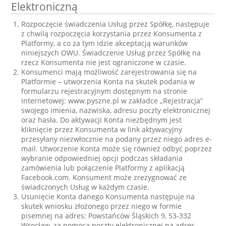
Elektroniczną
Rozpoczęcie świadczenia Usług przez Spółkę, następuje
z chwilą rozpoczęcia korzystania przez Konsumenta z
Platformy, a co za tym idzie akceptacją warunków
niniejszych OWU. Świadczenie Usług przez Spółkę na
rzecz Konsumenta nie jest ograniczone w czasie.
Konsumenci mają możliwość zarejestrowania się na
Platformie – utworzenia Konta na skutek podania w
formularzu rejestracyjnym dostępnym na stronie
internetowej: www.pyszne.pl w zakładce „Rejestracja”
swojego imienia, nazwiska, adresu poczty elektronicznej
oraz hasła. Do aktywacji Konta niezbędnym jest
kliknięcie przez Konsumenta w link aktywacyjny
przesyłany niezwłocznie na podany przez niego adres e-
mail. Utworzenie Konta może się również odbyć poprzez
wybranie odpowiedniej opcji podczas składania
zamówienia lub połączenie Platformy z aplikacją
Facebook.com. Konsument może zrezygnować ze
świadczonych Usług w każdym czasie.
Usunięcie Konta danego Konsumenta następuje na
skutek wniosku złożonego przez niego w formie
pisemnej na adres: Powstańców Śląskich 9, 53-332
Wrocław, za pomocą poczty elektronicznej na adres