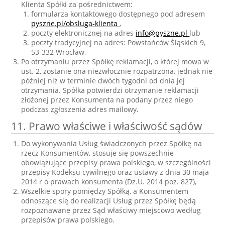
Klienta Spółki za pośrednictwem:
formularza kontaktowego dostępnego pod adresem
pyszne.pl/obsluga-klienta
,
poczty elektronicznej na adres
info@pyszne.pl
lub
poczty tradycyjnej na adres: Powstańców Śląskich 9,
53-332 Wrocław,
Po otrzymaniu przez Spółkę reklamacji, o której mowa w
ust. 2, zostanie ona niezwłocznie rozpatrzona, jednak nie
później niż w terminie dwóch tygodni od dnia jej
otrzymania. Spółka potwierdzi otrzymanie reklamacji
złożonej przez Konsumenta na podany przez niego
podczas zgłoszenia adres mailowy.
11. Prawo właściwe i właściwość sądów
Do wykonywania Usług świadczonych przez Spółkę na
rzecz Konsumentów, stosuje się powszechnie
obowiązujące przepisy prawa polskiego, w szczególności
przepisy Kodeksu cywilnego oraz ustawy z dnia 30 maja
2014 r o prawach konsumenta (Dz.U. 2014 poz. 827),
Wszelkie spory pomiędzy Spółką, a Konsumentem
odnoszące się do realizacji Usług przez Spółkę będą
rozpoznawane przez Sąd właściwy miejscowo według
przepisów prawa polskiego.