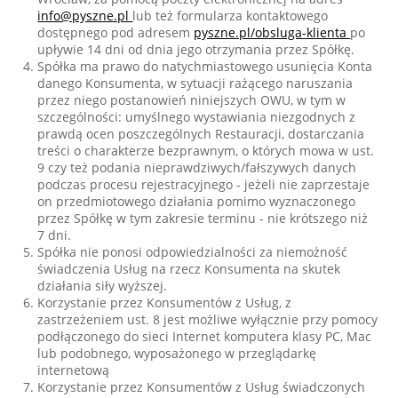
info@pyszne.pl
lub też formularza kontaktowego
dostępnego pod adresem
pyszne.pl/obsluga-klienta
po
upływie 14 dni od dnia jego otrzymania przez Spółkę.
Spółka ma prawo do natychmiastowego usunięcia Konta
danego Konsumenta, w sytuacji rażącego naruszania
przez niego postanowień niniejszych OWU, w tym w
szczególności: umyślnego wystawiania niezgodnych z
prawdą ocen poszczególnych Restauracji, dostarczania
treści o charakterze bezprawnym, o których mowa w ust.
9 czy też podania nieprawdziwych/fałszywych danych
podczas procesu rejestracyjnego - jeżeli nie zaprzestaje
on przedmiotowego działania pomimo wyznaczonego
przez Spółkę w tym zakresie terminu - nie krótszego niż
7 dni.
Spółka nie ponosi odpowiedzialności za niemożność
świadczenia Usług na rzecz Konsumenta na skutek
działania siły wyższej.
Korzystanie przez Konsumentów z Usług, z
zastrzeżeniem ust. 8 jest możliwe wyłącznie przy pomocy
podłączonego do sieci Internet komputera klasy PC, Mac
lub podobnego, wyposażonego w przeglądarkę
internetową
Korzystanie przez Konsumentów z Usług świadczonych